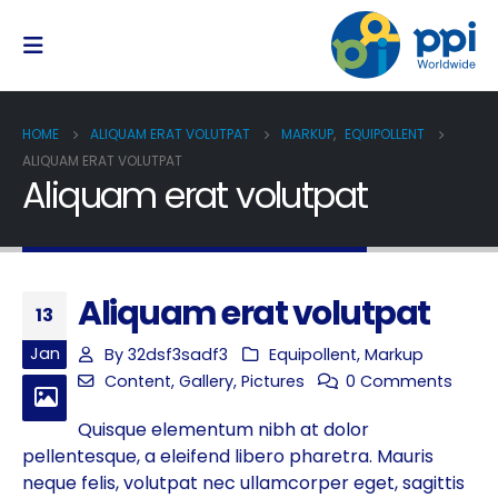
HOME
ALIQUAM ERAT VOLUTPAT
MARKUP
,
EQUIPOLLENT
ALIQUAM ERAT VOLUTPAT
Aliquam erat volutpat
Aliquam erat volutpat
13
Jan
By
32dsf3sadf3
Equipollent
,
Markup
Content
,
Gallery
,
Pictures
0 Comments
Quisque elementum nibh at dolor
pellentesque, a eleifend libero pharetra. Mauris
neque felis, volutpat nec ullamcorper eget, sagittis